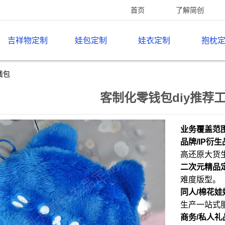
首页
了解简创
吉祥物定制
娃包定制
娃衣定制
抱枕
钱包
客制化零钱包diy推荐
业务覆盖范
品牌/IP衍
高还原大货
二次元精品
难度版型。
同人/棉花娃
生产一站式
商务/私人礼