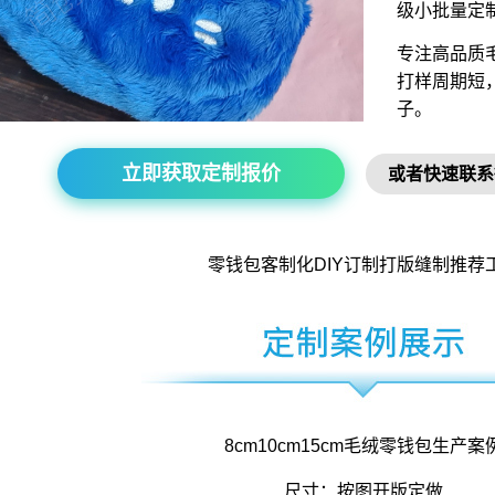
级小批量定
专注高品质
打样周期短
子。
立即获取定制报价
或者快速联系
零钱包
客制化DIY订制打版缝制推荐
8cm10cm15cm
毛绒零钱包
生产案
尺寸：按图开版定做