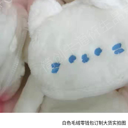
白色毛绒
零钱包
订制大货实拍图