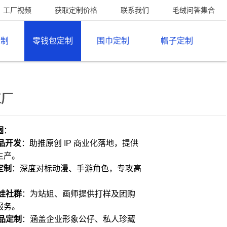
工厂视频
获取定制价格
联系我们
毛绒问答集合
定制
零钱包定制
围巾定制
帽子定制
工厂
围
：
生品开发
：助推原创 IP 商业化落地，提供
生产。
定制
：深度对标动漫、手游角色，专攻高
娃社群
：为站姐、画师提供打样及团购
服务。
品定制
：涵盖企业形象公仔、私人珍藏