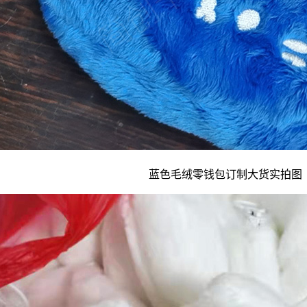
蓝色毛绒
零钱包订制
大货实拍图