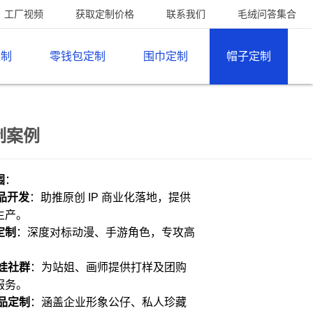
工厂视频
获取定制价格
联系我们
毛绒问答集合
定制
零钱包定制
围巾定制
帽子定制
制案例
围
：
生品开发
：助推原创 IP 商业化落地，提供
生产。
定制
：深度对标动漫、手游角色，专攻高
娃社群
：为站姐、画师提供打样及团购
服务。
品定制
：涵盖企业形象公仔、私人珍藏