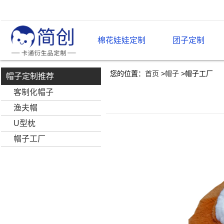
棉花娃娃定制
团子定制
您的位置：
首页
>
帽子
>
帽子工厂
帽子定制推荐
客制化帽子
渔夫帽
U型枕
帽子工厂