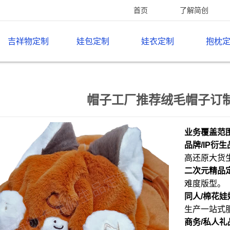
首页
了解简创
吉祥物定制
娃包定制
娃衣定制
抱枕
帽子工厂推荐绒毛帽子订
业务覆盖范
品牌/IP衍
高还原大货
二次元精品
难度版型。
同人/棉花娃
生产一站式
商务/私人礼