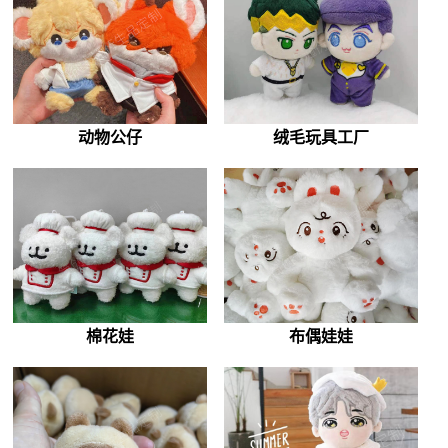
动物公仔
绒毛玩具工厂
棉花娃
布偶娃娃