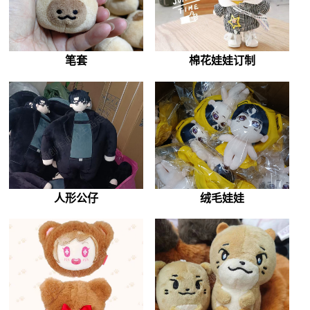
笔套
棉花娃娃订制
人形公仔
绒毛娃娃