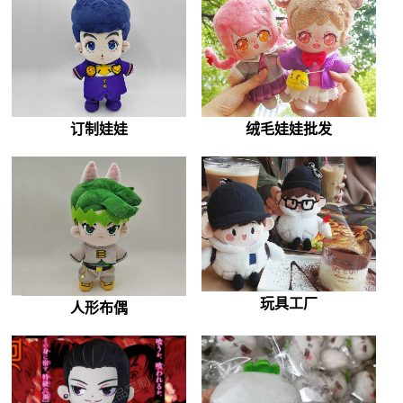
订制娃娃
绒毛娃娃批发
玩具工厂
人形布偶