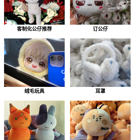
客制化公仔推荐
订公仔
耳罩
绒毛玩具