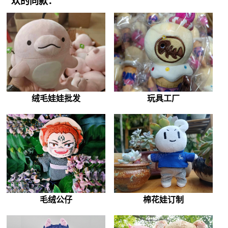
欢的同款：
绒毛娃娃批发
玩具工厂
毛绒公仔
棉花娃订制