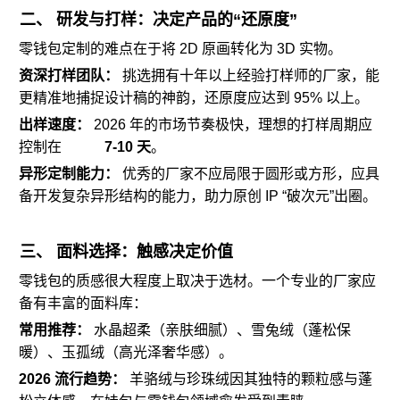
二、 研发与打样：决定产品的“还原度”
零钱包定制的难点在于将 2D 原画转化为 3D 实物。
资深打样团队：
挑选拥有十年以上经验打样师的厂家，能
更精准地捕捉设计稿的神韵，还原度应达到 95% 以上。
出样速度：
2026 年的市场节奏极快，理想的打样周期应
控制在
7-10 天
。
异形定制能力：
优秀的厂家不应局限于圆形或方形，应具
备开发复杂异形结构的能力，助力原创 IP “破次元”出圈。
三、 面料选择：触感决定价值
零钱包的质感很大程度上取决于选材。一个专业的厂家应
备有丰富的面料库：
常用推荐：
水晶超柔（亲肤细腻）、雪兔绒（蓬松保
暖）、玉孤绒（高光泽奢华感）。
2026 流行趋势：
羊骆绒与珍珠绒因其独特的颗粒感与蓬