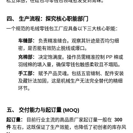
松立体感，在娃包与零钱包领域愈发受到青睐。
四、 生产流程：探究核心职能部门
一个规范的毛绒零钱包工厂应具备以下三大核心职能：
车缝部：
负责精准缝合。观察其针迹是否均匀细
密，是否能有效防止脱线或爆口。
充棉部：
决定饱满度。操作员需精准控制 PP 棉或
羽绒棉的填入量，确保零钱包触感柔软且不塌陷。
手工部：
赋予产品灵魂。包括五官缝制、配件安装
及藏针法加固，这是机械生产无法完全替代的精细
环节。
五、 交付能力与起订量 (MOQ)
起订量：
目前行业主流的高品质厂家起订量一般在
300
件
左右，这既保证了生产效能，也降低了初创者的库存风