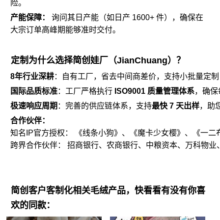
险。
产能保障：
询问其日产能（如日产 1600+ 件），确保在
大宗订单高峰期能够准时交付。
定制为什么选择简创娃厂（JianChuang）？
8年行业深耕
：自有工厂，省去中间商差价，支持小批量定制
国际品质标准
：工厂严格执行
ISO9001 质量管理体系
，确保
极速响应周期
：完善的供应链体系，支持
最快 7 天出样
，助
合作伙伴：
知名IP官方授权： 《
线条小狗
》、《魔卡少女樱》、《一二
跨界合作伙伴： 招商银行、农商银行、中粮资本、万科物业
简创客户客制化相关毛绒产品，快看看有没有你喜
欢的同款：