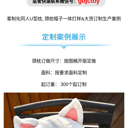
gdjctoy
或者快速联系微信号：
客制化同人
U型枕
,
颈枕
帽子
一体打样&大货订制生产案例
颈枕订做尺寸：按图稿开版定做
面料：按要求面料定制
起订量： 300个起订制