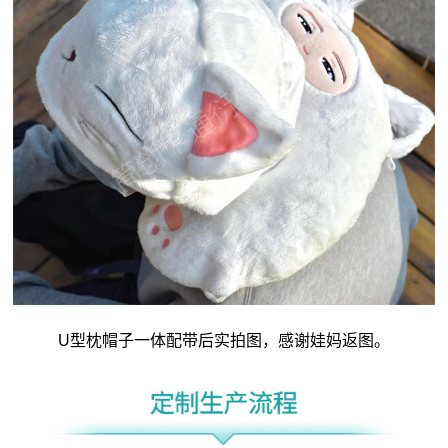
U型枕
帽子一体配带后实拍图，感谢娃妈返图。