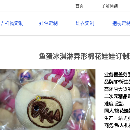
首页
了解简创
吉祥物定制
娃包定制
娃衣定制
抱枕定
厂
鱼蛋冰淇淋异形棉花娃娃订制
业务覆盖范
品牌/IP衍
高还原大货
二次元精品
难度版型。
同人/棉花娃
生产一站式
商务/私人礼