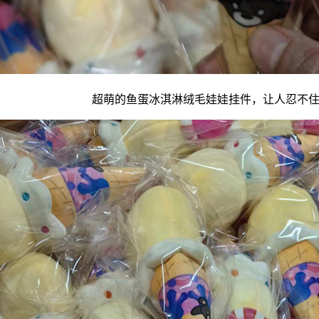
超萌的鱼蛋冰淇淋
绒毛娃娃
挂件，让人忍不