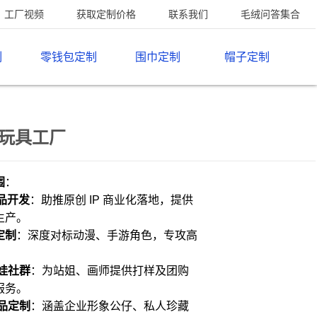
工厂视频
获取定制价格
联系我们
毛绒问答集合
制
零钱包定制
围巾定制
帽子定制
玩具工厂
围
：
生品开发
：助推原创 IP 商业化落地，提供
生产。
定制
：深度对标动漫、手游角色，专攻高
娃社群
：为站姐、画师提供打样及团购
服务。
品定制
：涵盖企业形象公仔、私人珍藏