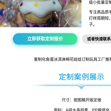
级小批量定
专注高品质
打样周期短
子。
立即获取定制报价
或者快速联系
客制化鱼蛋冰淇淋
棉花娃娃订制
玩具工厂
推
尺寸：按图稿开版定做
面料：A级水晶超柔，PP棉填充