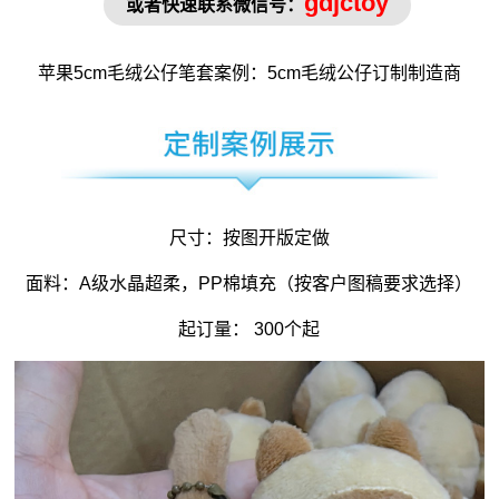
gdjctoy
或者快速联系微信号：
苹果5cm
毛绒公仔
笔套
案例：5cm毛绒
公仔订制
制造商
尺寸：按图开版定做
面料：A级水晶超柔，PP棉填充（按客户图稿要求选择）
起订量： 300个起