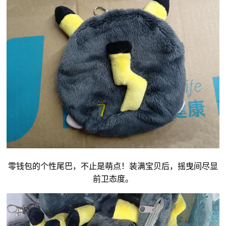
零钱包
的个性尾巴，不止是萌点！装满宝贝后，摇曳间尽显
前卫态度。