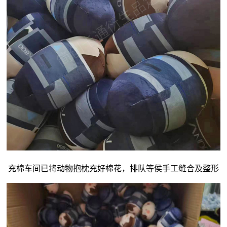
充棉车间已将动物抱枕充好棉花，排队等侯手工缝合及整形