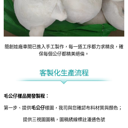
簡創娃廠車間已進入手工製作，每一道工序都力求精良，確
保每個公仔都精美絕倫。
毛
公仔樣品開發
製程：
第一步、提供
毛公仔
樣圖，我司與您確認布料材質與顏色；
提供三視圖圖稿，圖稿綉線標註潘通色號