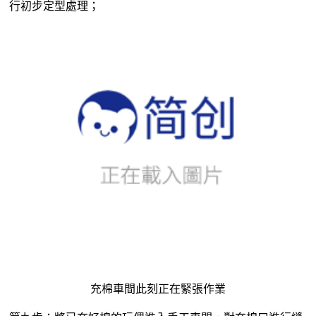
充棉車間此刻正在緊張作業
第九步：將已充好棉的玩偶進入手工車間，對充棉口進行縫
合，縫合後整形師傅對玩偶進行整形；