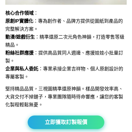
核心合作領域
：
原創IP實體化
：專為創作者、品牌方提供從圖紙到產品的
完整解決方案。
動漫/遊戲衍生
：精準還原二次元角色神韻，打造零售等級
精品。
粉絲社群應援
：提供高品質同人週邊、應援娃娃小批量訂
製。
企業與私人委託
：專業承接企業吉祥物、個人原創設計的
專屬客製。
堅持精品品質，三視圖精準還原神韻。樣品開發效率高、
大貨交付不掉鏈子，專業團隊隨時待命響應，讓您的客製
化製程輕鬆無憂。
立即獲取訂製報價