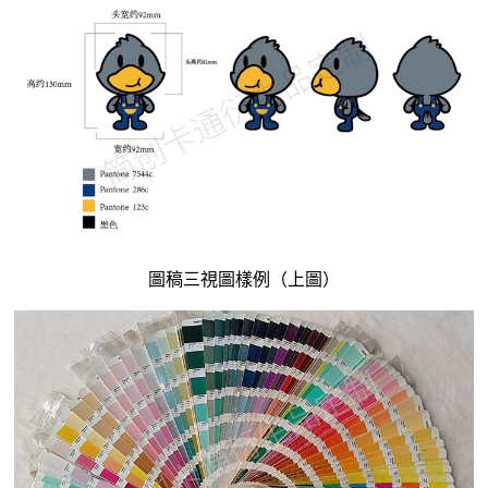
圖稿三視圖樣例（上圖）