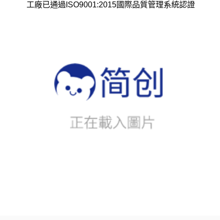
語言選擇
繁體中文
簡體中文
English
日本語
한국어
業務唯一官方聯絡方式
東莞市簡創文化傳播有限公司
微信帳號①：
gdjctoy
微信帳號②：
may200710
WhatsApp：
+8615099755569