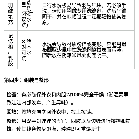
首选
羽
自行水洗极易导致羽绒结块。若必须手
干洗
绒
洗，请使用
羽绒专用洗涤剂
，洗后平铺
(不建
填
阴干，并在晾晒过程中
定期轻拍
使其复
议水
充
原。
洗)
记
忆
❌ 绝
水洗会导致材质粉碎或变形。只能用
湿
棉
对不
布蘸取少量中性洗涤剂
擦拭表面污渍，
/
可水
随后放在阴凉通风处彻底阴干。
乳
洗
胶
第四步：组装与整形
检查：
务必确保外衣和内胆均
100%完全干燥
（潮湿易导
致娃娃内部发霉、产生异味）。
回填：
将填充层塞回外衣中，拉上拉链。
整形：
用双手对娃娃的五官、四肢以及边缘进行
揉捏和提
拉
，使其线条恢复饱满，娃娃即可重焕新生！