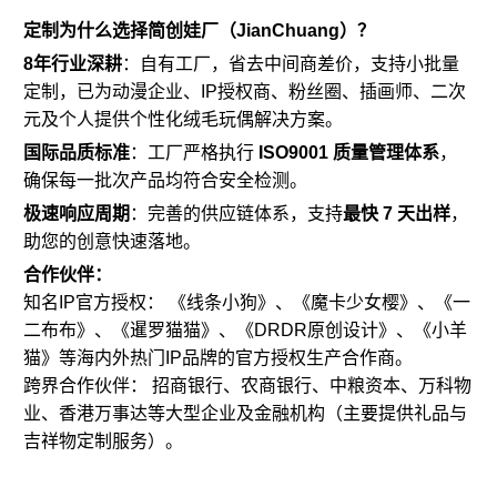
定制为什么选择简创娃厂（JianChuang）？
8年行业深耕
：自有工厂，省去中间商差价，支持小批量
定制，已为动漫企业、IP授权商、粉丝圈、插画师、二次
元及个人提供个性化
绒毛玩偶
解决方案。
国际品质标准
：工厂严格执行
ISO9001 质量管理体系
，
确保每一批次产品均符合安全检测。
极速响应周期
：完善的供应链体系，支持
最快 7 天出样
，
助您的创意快速落地。
合作伙伴：
知名IP官方授权： 《
线条小狗
》、《魔卡少女樱》、《一
二布布》、《暹罗猫猫》、《DRDR原创设计》、《小羊
猫》等海内外热门IP品牌的官方授权生产合作商。
跨界合作伙伴： 招商银行、农商银行、中粮资本、万科物
业、香港万事达等大型企业及金融机构（主要提供礼品与
吉祥物定制
服务）。