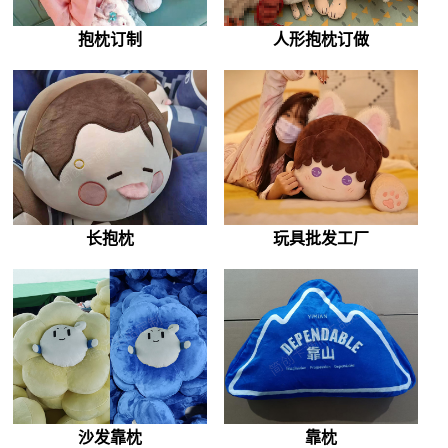
抱枕订制
人形抱枕订做
长抱枕
玩具批发工厂
沙发靠枕
靠枕