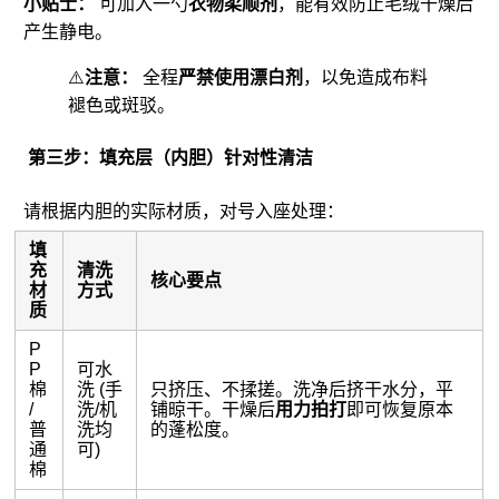
小贴士：
可加入一勺
衣物柔顺剂
，能有效防止毛绒干燥后
产生静电。
⚠️
注意：
全程
严禁使用漂白剂
，以免造成布料
褪色或斑驳。
第三步：填充层（内胆）针对性清洁
请根据内胆的实际材质，对号入座处理：
填
充
清洗
核心要点
材
方式
质
P
P
可水
棉
洗 (手
只挤压、不揉搓。洗净后挤干水分，平
/
洗/机
铺晾干。干燥后
用力拍打
即可恢复原本
普
洗均
的蓬松度。
通
可)
棉