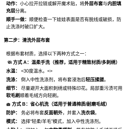
动作：
小心拉开拉链或解开魔术贴，将
外层布套
与
内胆填
充层
分离。
顺手一做：
顺便检查一下娃娃表面是否有脱线或破损，防
止洗涤时破口扩大。
第二步：清洗外层布套
根据布套材质，选择以下两种方式之一：
🧼 方式 A：温柔手洗（推荐，适用于精致材质/多刺绣）
水温：
<30度温水。<>
洗涤：
倒入中性洗涤剂，将布套浸泡后
轻压揉搓
。
细节：
尽量避开大面积刺绣或特殊印花。局部重污渍可用
软毛刷
顺着毛绒方向轻刷。
🧺 方式 B：省心机洗（适用于普通棉质/耐磨毛绒）
防护：
务必将布套
反面朝外
，并套入
洗衣袋
。
模式：
选择“轻柔/羊毛”模式，加入中性洗涤剂。