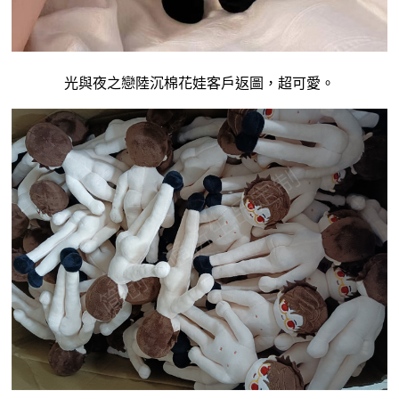
光與夜之戀陸沉
棉花娃
客戶返圖，超可愛。