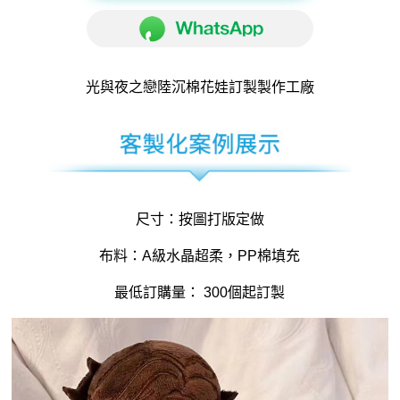
光與夜之戀陸沉
棉花娃訂製
製作工廠
尺寸：按圖打版定做
布料：A級水晶超柔，PP棉填充
最低訂購量： 300個起訂製