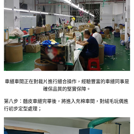
車縫車間正在對裁片進行縫合操作，經驗豐富的車縫同事是
確保品質的堅實保障。
第八步：麵皮車縫完畢後，將進入充棉車間，對絨毛玩偶進
行初步定型處理；