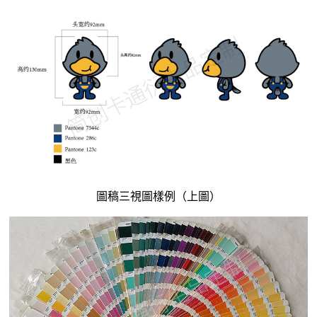
圖稿三視圖樣例（上圖）