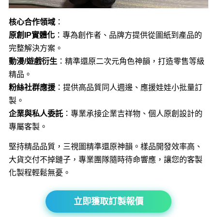
核心合作領域
：
原創IP實體化
：專為創作者、品牌方提供從圖紙到產品的
完整解決方案。
動漫/遊戲衍生
：精準還原二次元角色神韻，打造零售等級
精品。
粉絲社群應援
：提供高品質同人週邊、應援娃娃小批量訂
製。
企業與私人委託
：專業承接企業吉祥物、個人原創設計的
專屬客製。
堅持精品品質，三視圖精準還原神韻。樣品開發效率高、
大貨交付不掉鏈子，專業團隊隨時待命響應，讓您的客製
化製程輕鬆無憂。
立即獲取訂製報價