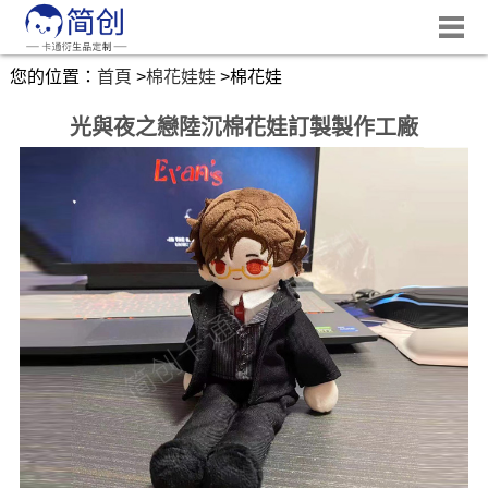
您的位置：
首頁
>
棉花娃娃
>
棉花娃
光與夜之戀陸沉棉花娃訂製製作工廠