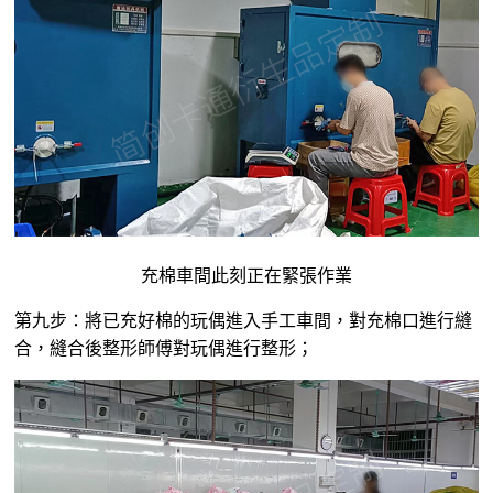
充棉車間此刻正在緊張作業
第九步：將已充好棉的玩偶進入手工車間，對充棉口進行縫
合，縫合後整形師傅對玩偶進行整形；