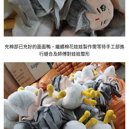
充棉部已充好的面面鴨，繼續
棉花娃娃製作
需等待手工部進
行縫合及師傅對娃娃整形