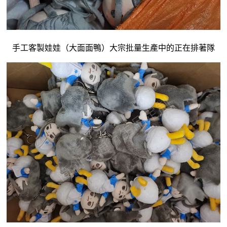
手工客製娃娃
（大面面鴨）大宗批量生產中的正在排著隊