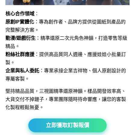
核心合作領域
：
原創IP實體化
：專為創作者、品牌方提供從圖紙到產品的
完整解決方案。
動漫/遊戲衍生
：精準還原二次元角色神韻，打造零售等級
精品。
粉絲社群應援
：提供高品質同人週邊、應援娃娃小批量訂
製。
企業與私人委託
：專業承接企業吉祥物、個人原創設計的
專屬客製。
堅持精品品質，三視圖精準還原神韻。樣品開發效率高、
大貨交付不掉鏈子，專業團隊隨時待命響應，讓您的客製
化製程輕鬆無憂。
立即獲取訂製報價