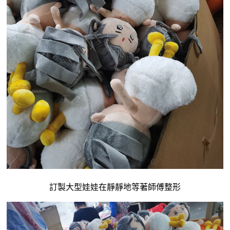
訂製大型娃娃
在靜靜地等著師傅整形