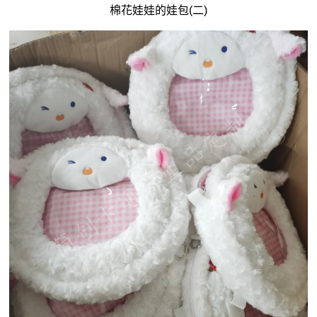
棉花娃
娃的娃包(二)