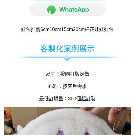
娃包推薦
6cm10cm15cm20cm
棉花娃娃
娃包
尺寸：按圖打版定做
布料：按客戶需求
最低訂購量：300個起訂製