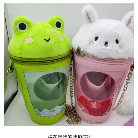
棉花娃娃的娃包(五)