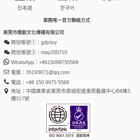
日本語
한국어
業務唯一官方聯絡方式
東莞市簡創文化傳播有限公司
微信帳號①：
gdjctoy
微信帳號②：
may200710
WhatsApp：
+8615099755569
電郵：
35193871@qq.com
電話：
+86 150 9975 5569
地址：中國廣東省東莞市南城街道東莞藝展中心B8棟3
樓317號