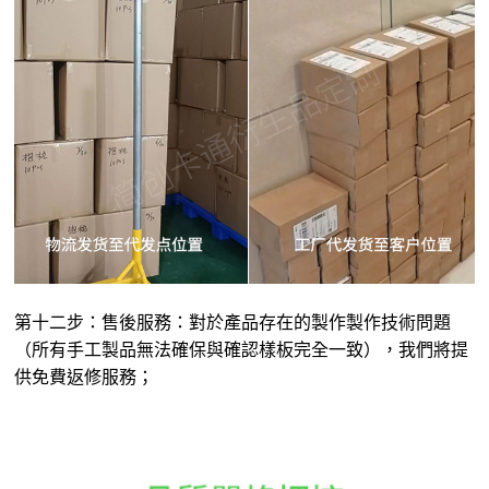
第十二步：售後服務：對於產品存在的製作製作技術問題
（所有手工製品無法確保與確認樣板完全一致），我們將提
供免費返修服務；