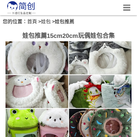
您的位置：
首頁
>
娃包
>
娃包推薦
娃包推薦15cm20cm玩偶娃包合集