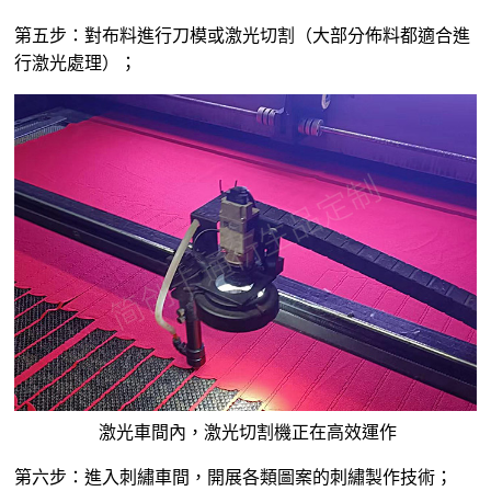
第五步：對布料進行刀模或激光切割（大部分佈料都適合進
行激光處理）；
激光車間內，激光切割機正在高效運作
第六步：進入刺繡車間，開展各類圖案的刺繡製作技術；